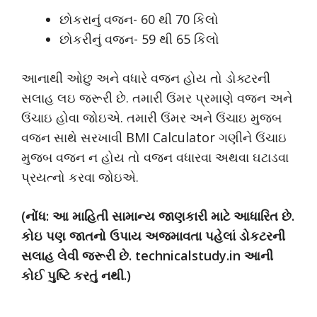
છોકરાનું વજન- 60 થી 70 કિલો
છોકરીનું વજન- 59 થી 65 કિલો
આનાથી ઓછુ અને વધારે વજન હોય તો ડોક્ટરની
સલાહ લઇ જરૂરી છે. તમારી ઉંમર પ્રમાણે વજન અને
ઉંચાઇ હોવા જોઇએ. તમારી ઉંમર અને ઉંચાઇ મુજબ
વજન સાથે સરખાવી BMI Calculator ગણીને ઉંચાઇ
મુજબ વજન ન હોય તો વજન વધારવા અથવા ઘટાડવા
પ્રયત્નો કરવા જોઇએ.
(નોંધ: આ માહિતી સામાન્ય જાણકારી માટે આધારિત છે.
કોઇ પણ જાતનો ઉપાય અજમાવતા પહેલાં ડોકટરની
સલાહ લેવી જરૂરી છે. technicalstudy.in આની
કોઈ પુષ્ટિ કરતું નથી.)