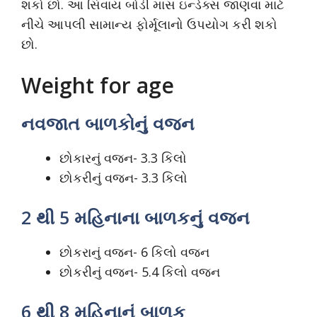
શકો છો. આ સિવાય બોડી માસ ઇન્ડેક્સ જાણવા માટે
નીચે આપલી સામાન્ય ફોર્મૂલાનો ઉપયોગ કરી શકો
છો.
Weight for age
નવજાત બાળકોનું વજન
છોકારનું વજન- 3.3 કિલો
છોકરીનું વજન- 3.3 કિલો
2 થી 5 મહિનાના બાળકનું વજન
છોકરાનું વજન- 6 કિલો વજન
છોકરીનું વજન- 5.4 કિલો વજન
6 થી 8 મહિનાનું બાળક