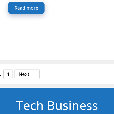
Read more
Page
…
4
Next
→
Tech Business