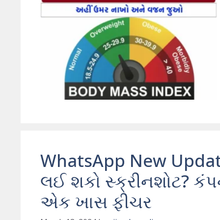
WhatsApp New Update:
લઈ શકો સ્ક્રીનશોટ? કંપન
એક ખાસ ફીચર