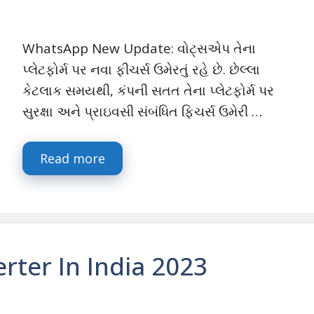
WhatsApp New Update: વોટ્સએપ તેના
પ્લેટફોર્મ પર નવા ફીચર્સ ઉમેરતું રહે છે. છેલ્લા
કેટલાક સમયથી, કંપની સતત તેના પ્લેટફોર્મ પર
સુરક્ષા અને પ્રાઇવસી સંબંધિત ફિચર્સ ઉમેરી …
Read more
erter In India 2023