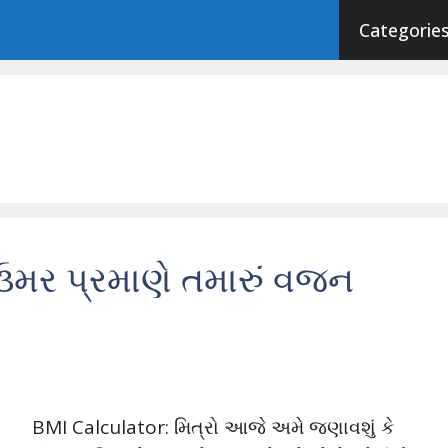
Categorie
ઉમર પ્રમાણે તમારું વજન
BMI Calculator: મિત્રો આજે અમે જણાવશું કે