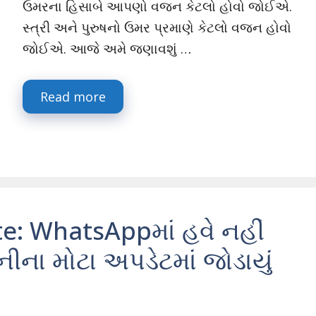
ઉમરના હિસાબે આપણો વજન કેટલો હોવો જોઈએ.
સ્ત્રી અને પુરુષનો ઉમર પ્રમાણે કેટલો વજન હોવો
જોઈએ. આજે અમે જણાવશું …
Read more
 WhatsAppમાં હવે નહીં
ીના મોટા અપડેટમાં જોડાયું